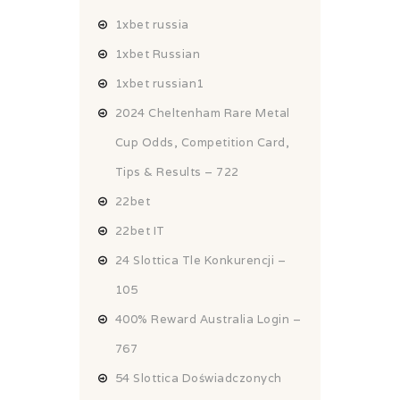
1xbet russia
1xbet Russian
1xbet russian1
2024 Cheltenham Rare Metal
Cup Odds, Competition Card,
Tips & Results – 722
22bet
22bet IT
24 Slottica Tle Konkurencji –
105
400% Reward Australia Login –
767
54 Slottica Doświadczonych