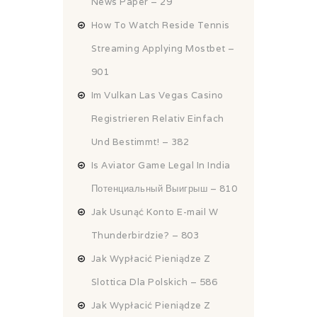
News Paper – 29
How To Watch Reside Tennis
Streaming Applying Mostbet –
901
Im Vulkan Las Vegas Casino
Registrieren Relativ Einfach
Und Bestimmt! – 382
Is Aviator Game Legal In India
Потенциальный Выигрыш – 810
Jak Usunąć Konto E-mail W
Thunderbirdzie? – 803
Jak Wypłacić Pieniądze Z
Slottica Dla Polskich – 586
Jak Wypłacić Pieniądze Z