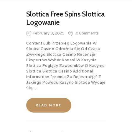
Slottica Free Spins Slottica
Logowanie
February 9, 2025
0
Comments
Content Lub Przebieg Logowania W
Slotica Casino Odróżnia Się Od Czasu
Zwykłego Slottica Casino Recenzje
Ekspertów Wybór Konsol W Kasynie
Slottica Poglądy Zawodników O Kasynie
Slottica Slottica Casino Additional
Information “premia Za Rejestrację” Z
Jakiego Powodu Kasyno Slottica Wydaje
Się…
READ MORE