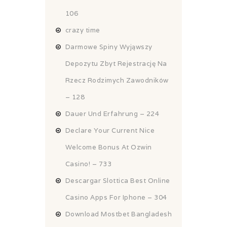
106
crazy time
Darmowe Spiny Wyjąwszy
Depozytu Zbyt Rejestrację Na
Rzecz Rodzimych Zawodników
– 128
Dauer Und Erfahrung – 224
Declare Your Current Nice
Welcome Bonus At Ozwin
Casino! – 733
Descargar Slottica Best Online
Casino Apps For Iphone – 304
Download Mostbet Bangladesh