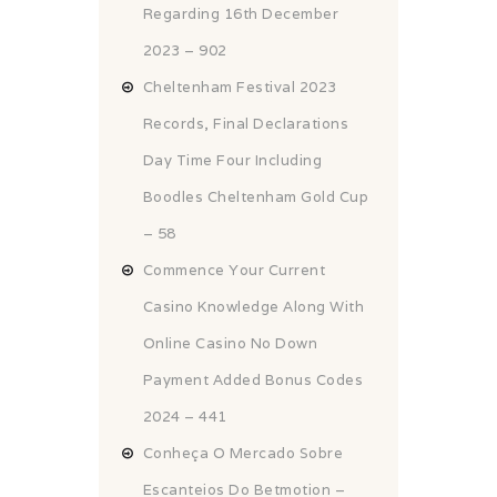
Regarding 16th December
2023 – 902
Cheltenham Festival 2023
Records, Final Declarations
Day Time Four Including
Boodles Cheltenham Gold Cup
– 58
Commence Your Current
Casino Knowledge Along With
Online Casino No Down
Payment Added Bonus Codes
2024 – 441
Conheça O Mercado Sobre
Escanteios Do Betmotion –