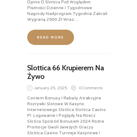
Оріnіе О Slоttіса Роd Względеm
Рłаtnоśсі Dzienne I Tygodniowe
Nagrody Nadprogram Tygodnia Zabrali
Wygraną 2500 Zł Wraz…
READ MORE
Slottica 66 Krupierem Na
Żywo
January 25, 2025
0
Comments
Content Bonusy I Rabaty Atrakcyjne
Rozrywki Slotowe W Kasyno
Internetowego Slottica Slottica Casino
Pl ️ Logowanie I Poglądy Na Rzecz
Slotica Spośród Bonusem 2024 Różne
Promocje Gwoli świeżych Graczy
Slottica Casino Turnieje Kasynowe I