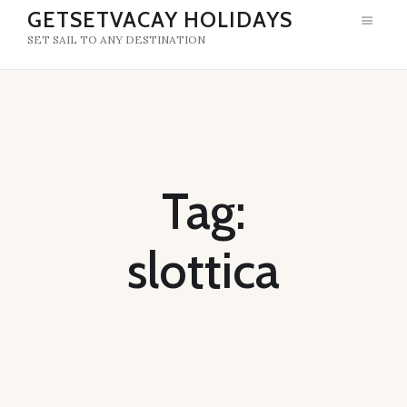
GETSETVACAY HOLIDAYS
SET SAIL TO ANY DESTINATION
GETSETVACAY HOLIDAYS
SET SAIL TO ANY DESTINATION
HOME
ABOUT US
Tag:
slottica