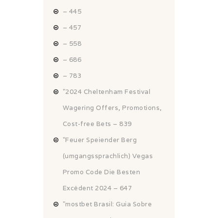
– 445
– 457
– 558
– 686
– 783
"2024 Cheltenham Festival
Wagering Offers, Promotions,
Cost-free Bets – 839
"Feuer Speiender Berg
(umgangssprachlich) Vegas
Promo Code Die Besten
Excédent 2024 – 647
"mostbet Brasil: Guia Sobre