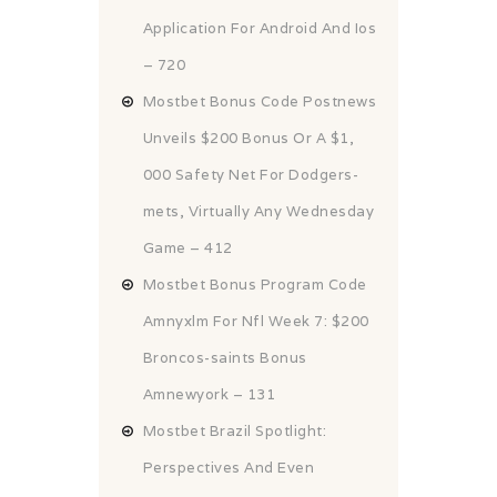
Application For Android And Ios
– 720
Mostbet Bonus Code Postnews
Unveils $200 Bonus Or A $1,
000 Safety Net For Dodgers-
mets, Virtually Any Wednesday
Game – 412
Mostbet Bonus Program Code
Amnyxlm For Nfl Week 7: $200
Broncos-saints Bonus
Amnewyork – 131
Mostbet Brazil Spotlight:
Perspectives And Even