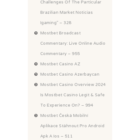
Challenges Of The Particular
Brazilian Market Noticias
Igaming" – 328
Mostbet Broadcast
Commentary: Live Online Audio
Commentary – 955
Mostbet Casino AZ
Mostbet Casino Azerbaycan
Mostbet Casino Overview 2024
Is Mostbet Casino Legit & Safe
To Experience On? – 994
Mostbet Česká Mobilní
Aplikace Stáhnout Pro Android
Apk A Ios – 511