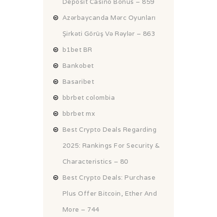
Deposit Casino Bonus – 859
Azərbaycanda Mərc Oyunları
Şirkəti Görüş Və Rəylər – 863
b1bet BR
Bankobet
Basaribet
bbrbet colombia
bbrbet mx
Best Crypto Deals Regarding
2025: Rankings For Security &
Characteristics – 80
Best Crypto Deals: Purchase
Plus Offer Bitcoin, Ether And
More – 744