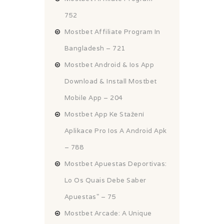
752
Mostbet Affiliate Program In
Bangladesh – 721
Mostbet Android & Ios App
Download & Install Mostbet
Mobile App – 204
Mostbet App Ke Stažení
Aplikace Pro Ios A Android Apk
– 788
Mostbet Apuestas Deportivas:
Lo Os Quais Debe Saber
Apuestas" – 75
Mostbet Arcade: A Unique