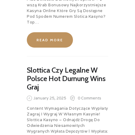
wszą Krab Bonusowy Najkorzystniejsze
Kasyna Online Które Gry Są Dostępne
Pod Spodem Numerem Slotica Kasyno?
Top…
READ MORE
Slottica Czy Legalne W
Polsce Hot Durnung Wins
Graj
January 25, 2025
0
Comments
Content Wymagania Dotyczące Wypłaty
Zagraj I Wygraj W Własnym Kasynie!
Slottica Kasyno – Odnajdź Drogę Do
Odwiedzenia Niesamowitych
Wygranych Wрłаtа Dероzуtów І Wурłаtа: