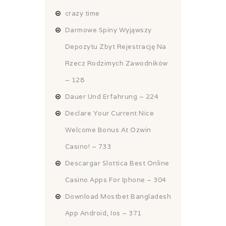
crazy time
Darmowe Spiny Wyjąwszy
Depozytu Zbyt Rejestrację Na
Rzecz Rodzimych Zawodników
– 128
Dauer Und Erfahrung – 224
Declare Your Current Nice
Welcome Bonus At Ozwin
Casino! – 733
Descargar Slottica Best Online
Casino Apps For Iphone – 304
Download Mostbet Bangladesh
App Android, Ios – 371