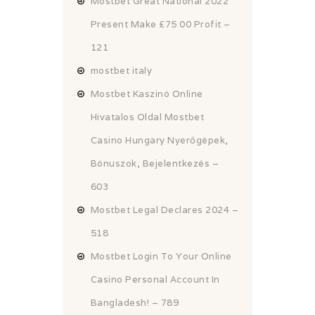
Mostbet Great National 2022
Present Make £75 00 Profit –
121
mostbet italy
Mostbet Kaszinó Online
Hivatalos Oldal Mostbet
Casino Hungary Nyerőgépek,
Bónuszok, Bejelentkezés –
603
Mostbet Legal Declares 2024 –
518
Mostbet Login To Your Online
Casino Personal Account In
Bangladesh! – 789