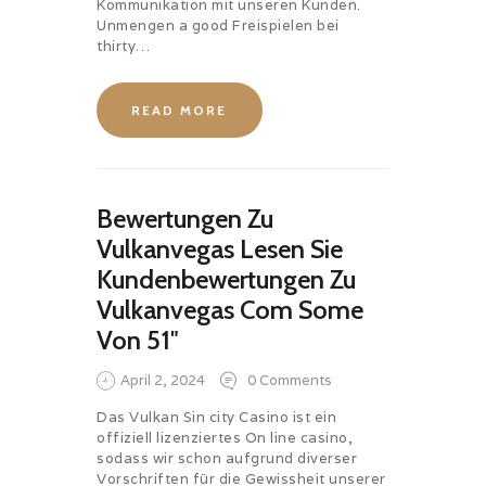
Kommunikation mit unseren Kunden.
Unmengen a good Freispielen bei
thirty…
READ MORE
Bewertungen Zu
Vulkanvegas Lesen Sie
Kundenbewertungen Zu
Vulkanvegas Com Some
Von 51″
April 2, 2024
0
Comments
Das Vulkan Sin city Casino ist ein
offiziell lizenziertes On line casino,
sodass wir schon aufgrund diverser
Vorschriften für die Gewissheit unserer