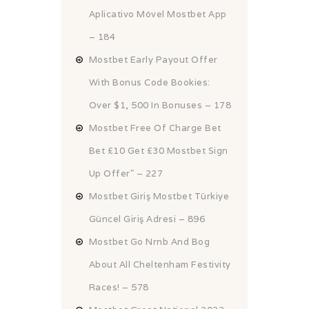
Aplicativo Móvel Mostbet App
– 184
Mostbet Early Payout Offer
With Bonus Code Bookies:
Over $1, 500 In Bonuses – 178
Mostbet Free Of Charge Bet
Bet £10 Get £30 Mostbet Sign
Up Offer" – 227
Mostbet Giriş Mostbet Türkiye
Güncel Giriş Adresi – 896
Mostbet Go Nrnb And Bog
About All Cheltenham Festivity
Races! – 578