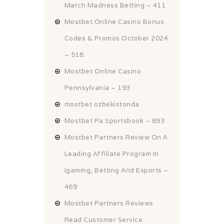
March Madness Betting – 411
Mostbet Online Casino Bonus
Codes & Promos October 2024
– 518
Mostbet Online Casino
Pennsylvania – 193
mostbet ozbekistonda
Mostbet Pa Sportsbook – 893
Mostbet Partners Review On A
Leading Affiliate Program In
Igaming, Betting And Esports –
469
Mostbet Partners Reviews
Read Customer Service