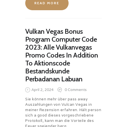
READ MORE
Vulkan Vegas Bonus
Program Computer Code
2023: Alle Vulkanvegas
Promo Codes In Addition
To Aktionscode
Bestandskunde
Perbadanan Labuan
April 2, 2024
0
Comments
Sie können mehr über pass away
Auszahlungen von Vulcan Vegas in
meiner Rezension erfahren. Hält person
sich a good dieses vorgeschriebene
Protokoll, kann man die Vorteile des
Feuer speiender berg