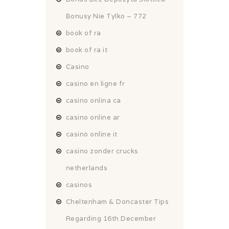
Bonusy Nie Tylko – 772
book of ra
book of ra it
Casino
casino en ligne fr
casino onlina ca
casino online ar
casinò online it
casino zonder crucks
netherlands
casinos
Cheltenham & Doncaster Tips
Regarding 16th December