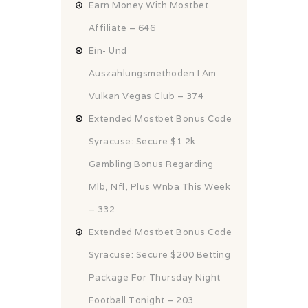
Earn Money With Mostbet
Affiliate – 646
Ein- Und
Auszahlungsmethoden I Am
Vulkan Vegas Club – 374
Extended Mostbet Bonus Code
Syracuse: Secure $1 2k
Gambling Bonus Regarding
Mlb, Nfl, Plus Wnba This Week
– 332
Extended Mostbet Bonus Code
Syracuse: Secure $200 Betting
Package For Thursday Night
Football Tonight – 203