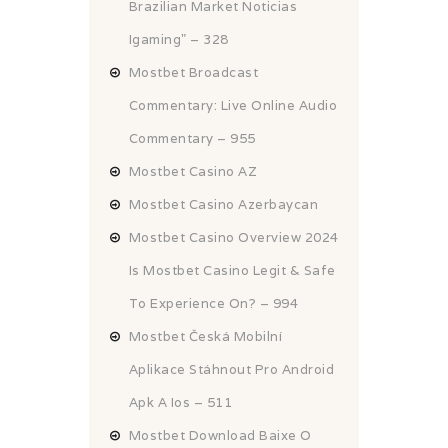
Brazilian Market Noticias
Igaming" – 328
Mostbet Broadcast
Commentary: Live Online Audio
Commentary – 955
Mostbet Casino AZ
Mostbet Casino Azerbaycan
Mostbet Casino Overview 2024
Is Mostbet Casino Legit & Safe
To Experience On? – 994
Mostbet Česká Mobilní
Aplikace Stáhnout Pro Android
Apk A Ios – 511
Mostbet Download Baixe O