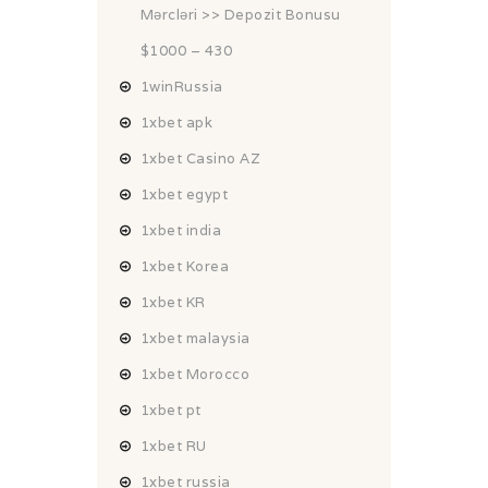
Mərcləri >> Depozit Bonusu
$1000 – 430
1winRussia
1xbet apk
1xbet Casino AZ
1xbet egypt
1xbet india
1xbet Korea
1xbet KR
1xbet malaysia
1xbet Morocco
1xbet pt
1xbet RU
1xbet russia