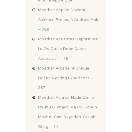
Mobile App – 204
Mostbet App Ke Stažení
Aplikace Pro Ios A Android Apk
– 788
Mostbet Apuestas Deportivas:
Lo Os Quais Debe Saber
Apuestas" – 75
Mostbet Arcade: A Unique
Online Gaming Experience –
267
Mostbet Aviator Nadir Demo
Oyunu O'ynaydi Va Pul Uchun
Mosbet Com Saytidan Yuklab
Oling – 74