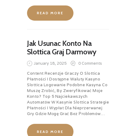
READ MORE
Jak Usunac Konto Na
Slottica Graj Darmowy
January 18, 2025
0
Comments
Content Recenzje Graczy O Slottica
Płatności I Dostępne Waluty Kasyno
Slottica Logowanie Podobne Kasyna Co
Muszę Zrobić, By Zweryfikować Moje
Konto? Top 5 Najciekawszych
Automatów W Kasynie Slottica Strategie
Płatności I Wypłat Dla Nieprzerwanej
Gry Gdzіе Mоgę Grаć Bеz Рrоblеmów…
READ MORE