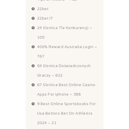
22bet
22bet IT
24 Slottica Tle Konkurencji –
105
400% Reward Australia Login –
767
54 Slottica Doświadczonych
Graczy – 622
67 Slottica Best Online Casino
Apps For Iphone – 388
9 Best Online Sportsbooks For
Usa Bettors Bet On Athletics
2024 – 21