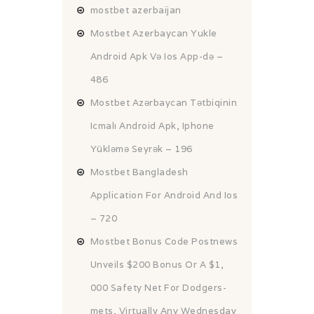
mostbet azerbaijan
Mostbet Azerbaycan Yukle
Android Apk Və Ios App-də –
486
Mostbet Azərbaycan Tətbiqinin
Icmalı Android Apk, Iphone
Yükləmə Seyrək – 196
Mostbet Bangladesh
Application For Android And Ios
– 720
Mostbet Bonus Code Postnews
Unveils $200 Bonus Or A $1,
000 Safety Net For Dodgers-
mets, Virtually Any Wednesday