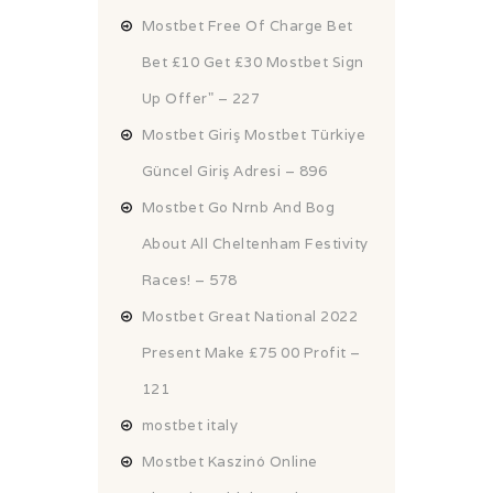
Mostbet Free Of Charge Bet
Bet £10 Get £30 Mostbet Sign
Up Offer" – 227
Mostbet Giriş Mostbet Türkiye
Güncel Giriş Adresi – 896
Mostbet Go Nrnb And Bog
About All Cheltenham Festivity
Races! – 578
Mostbet Great National 2022
Present Make £75 00 Profit –
121
mostbet italy
Mostbet Kaszinó Online