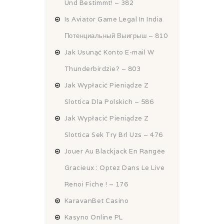
Und Bestimmt! – 382
Is Aviator Game Legal In India
Потенциальный Выигрыш – 810
Jak Usunąć Konto E-mail W
Thunderbirdzie? – 803
Jak Wypłacić Pieniądze Z
Slottica Dla Polskich – 586
Jak Wypłacić Pieniądze Z
Slottica Sek Try Brl Uzs – 476
Jouer Au Blackjack En Rangée
Gracieux : Optez Dans Le Live
Renoi Fiche ! – 176
KaravanBet Casino
Kasyno Online PL