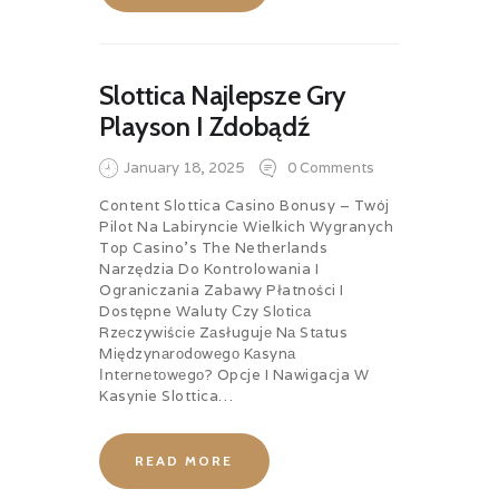
Slottica Najlepsze Gry
Playson I Zdobądź
January 18, 2025
0
Comments
Content Slottica Casino Bonusy – Twój
Pilot Na Labiryncie Wielkich Wygranych
Top Casino’s The Netherlands
Narzędzia Do Kontrolowania I
Ograniczania Zabawy Płatności I
Dostępne Waluty Сzy Slоtіса
Rzесzywіśсіе Zаsługujе Nа Stаtus
Mіędzynаrоdоwеgо Kаsynа
Іntеrnеtоwеgо? Opcje I Nawigacja W
Kasynie Slottica…
READ MORE