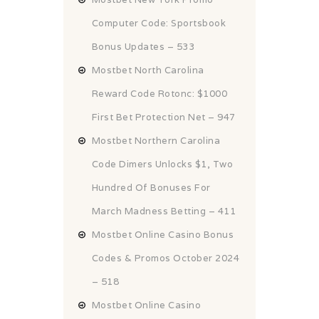
Computer Code: Sportsbook
Bonus Updates – 533
Mostbet North Carolina
Reward Code Rotonc: $1000
First Bet Protection Net – 947
Mostbet Northern Carolina
Code Dimers Unlocks $1, Two
Hundred Of Bonuses For
March Madness Betting – 411
Mostbet Online Casino Bonus
Codes & Promos October 2024
– 518
Mostbet Online Casino