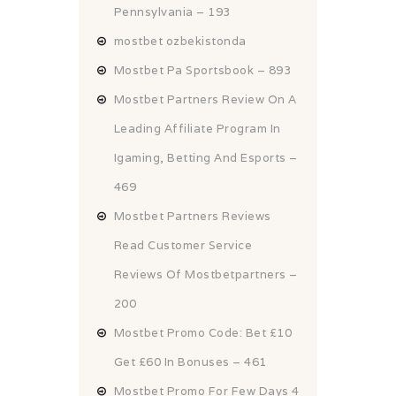
Pennsylvania – 193
mostbet ozbekistonda
Mostbet Pa Sportsbook – 893
Mostbet Partners Review On A
Leading Affiliate Program In
Igaming, Betting And Esports –
469
Mostbet Partners Reviews
Read Customer Service
Reviews Of Mostbetpartners –
200
Mostbet Promo Code: Bet £10
Get £60 In Bonuses – 461
Mostbet Promo For Few Days 4