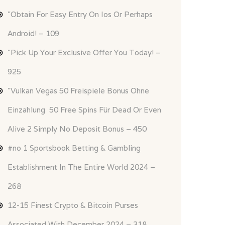
"Obtain For Easy Entry On Ios Or Perhaps
Android! – 109
"Pick Up Your Exclusive Offer You Today! –
925
"Vulkan Vegas 50 Freispiele Bonus Ohne
Einzahlung ️ 50 Free Spins Für Dead Or Even
Alive 2 Simply No Deposit Bonus – 450
#no 1 Sportsbook Betting & Gambling
Establishment In The Entire World 2024 –
268
12-15 Finest Crypto & Bitcoin Purses
Associated With December 2024 – 318