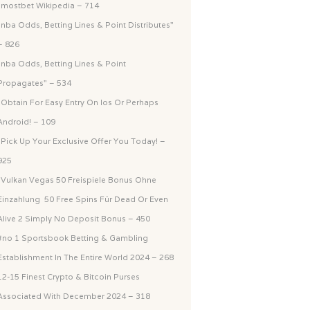
"mostbet Wikipedia – 714
"nba Odds, Betting Lines & Point Distributes"
– 826
"nba Odds, Betting Lines & Point
Propagates" – 534
"Obtain For Easy Entry On Ios Or Perhaps
Android! – 109
"Pick Up Your Exclusive Offer You Today! –
925
"Vulkan Vegas 50 Freispiele Bonus Ohne
Einzahlung ️ 50 Free Spins Für Dead Or Even
Alive 2 Simply No Deposit Bonus – 450
#no 1 Sportsbook Betting & Gambling
Establishment In The Entire World 2024 – 268
12-15 Finest Crypto & Bitcoin Purses
Associated With December 2024 – 318