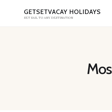
GETSETVACAY HOLIDAYS
SET SAIL TO ANY DESTINATION
Mos