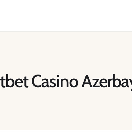
HOME
ABOUT US
GETSETVACAY HOLIDAYS
SET SAIL TO ANY DESTINATION
tbet Casino Azerba