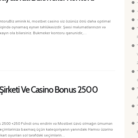
ruBiz əminik ki, mostbet casino siz özünüz ötrü daha optimal
tbiqində oynamaq eynən təhlükəsizdir. Şəxsi məlumatlarınızın və
ayın ola bilərsiniz. Bukmeker kontoru qanunidir,…
 Şirketi Ve Casino Bonus 2500
us 2500 +250 Fsİndi onu endirin və Mostbet üzvü olmağın ümumən
 seçimlərinizə baxmaq üçün kateqoriyanın yanındakı Hamısı üzərinə
art oyunları sol tərəfdəki seçimlərin…